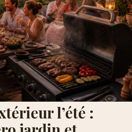
térieur l’été :
ro jardin et