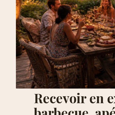
Recevoir en ex
barbecue, apé